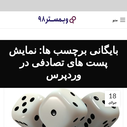
منو
بایگانی برچسب ها: نمایش
پست های تصادفی در
وردپرس
18
جولای