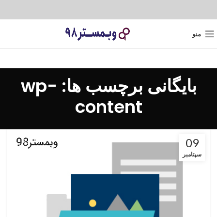
منو
بایگانی برچسب ها: wp-
content
09
سپتامبر