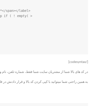
hp if ( ! empty( 
[/codesyntax]
در کد های بالا شما از مشتریان سایت شما فقط، شماره تلفن، نام و
به همین راحتی شما میتوانید با کپی کردن کد بالا و قرار دادنش در فایل finctions.php فرم ثبت نام در ووکامرس را تغییر