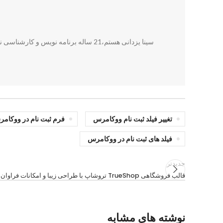
سینا یزدانی هستم،21 ساله برنامه نویس و کارشناسی نرم افزار از دانشگاه تبریز با 4 سال سابقه طراحی سایت و برنامه نویسی تحت وب و هدفم ارائه آموزش برای وبمستر های عزیز هست ?
تغییر فیلد ثبت نام ووکامرس
فرم ثبت نام در ووکام
فیلد های ثبت نام در ووکامرس
جدیدتر
قالب فروشگاهی TrueShop تروشاپ با طراحی زیبا و امکانات فراوان
نوشته های مشابه