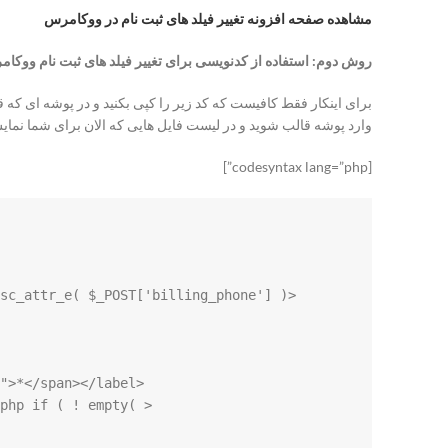
مشاهده صفحه افزونه تغییر فیلد های ثبت نام در ووکامرس
روش دوم: استفاده از کدنویسی برای تغییر فیلد های ثبت نام ووکا
برای اینکار فقط کافیست که کد زیر را کپی بکنید و در پوشه ای که 
وارد پوشه قالب شوید و در لیست فایل هایی که الان برای شما نمایش داده میشود یک فایل هست به نام ions.php
[codesyntax lang=”php”]
?php if ( ! empty( 