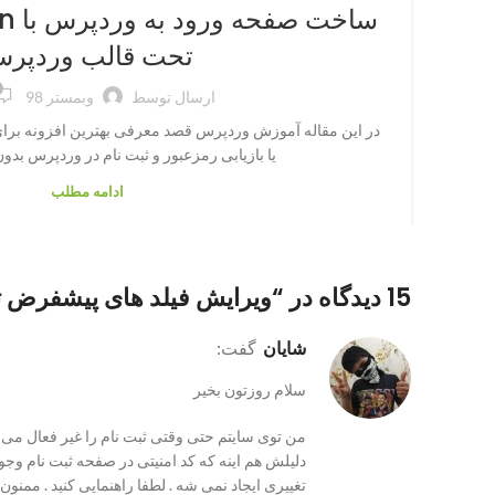
ساخ
تحت قالب وردپر
ارسال توسط
وبمستر 98
در این مقاله آموزش وردپرس قصد معرفی بهترین افزونه بر
یا بازیابی رمزعبور و ثبت نام در وردپرس بدون
ادامه مطلب
15 دیدگاه در “
ویرایش فیلد های پیشفرض ث
شایان
گفت:
سلام روزتون بخیر
من توی سایتم حتی وقتی ثبت نام را غیر فعال می کن
دلیلش هم اینه که کد امنیتی در صفحه ثبت نام وجو
تغییری ایجاد نمی شه . لطفا راهنمایی کنید . ممنون