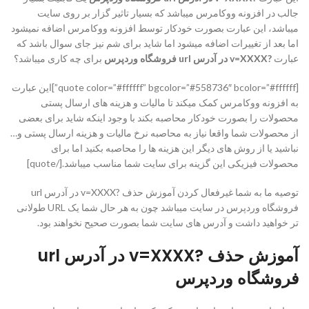
جالب در افزونه ووکامرس میباشد که بسیار تاثیر گزار بر روی سایت
میباشد، این عبارت بصورت خودکار توسط افزونه ووکامرس اضافه نمیشود
اما بعد از تغییرات اضافه میشود اما شاید برای شم نیز جای سوال باشد که
عبارت
?v=XXXX در آدرس url فروشگاه وردپرس
برای چه کاری میباشد؟
[quote color=”#ffffff” bgcolor=”#558736″ bcolor=”#ffffff”]این عبارت
به افزونه ووکامرس کمک میکند تا مالیات و هزینه های ارسال پستی
محصولات را بصورت خودکار محاصبه بکند با وجود اینکه شاید برای بعضی
از محصولات شما واقعا نیاز به محاصبه نرخ مالیات و هزینه ارسال پستی و…
نباشید یا از روش های دیگر این هزینه ها را محاصبه بکنید اما برای
محصولات فیزیکی این گزینه برای سایت شما مناسب میباشد.[/quote]
توصیه ما به شما غیرفعال کردن آموزش حذف ?v=XXXX در آدرس url
فروشگاه وردپرس در سایت میباشد چون به هر حال شما یک URL طولانی
تر خواهید داشت و آدرس های سایت شما بصورت صحیح نخواهند بود.
آموزش حذف ?v=XXXX در آدرس url
فروشگاه وردپرس