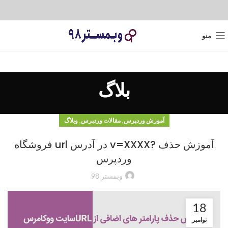
منو
بلاگ
,
,
آموزش وردپرس
مقالات وردپرس
وبلاگ
آموزش حذف ?v=XXXX در آدرس url فروشگاه
وردپرس
وبمستر 98
18
نوامبر