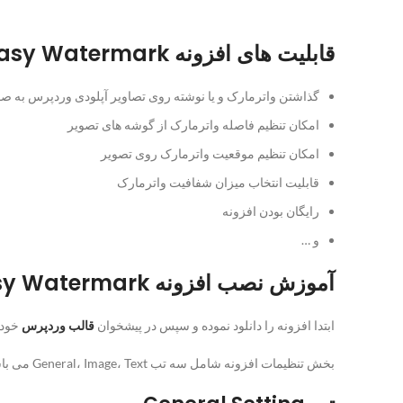
قابلیت های افزونه Easy Watermark
گذاشتن واترمارک و یا نوشته روی تصاویر آپلودی وردپرس به ص
امکان تنظیم فاصله واترمارک از گوشه های تصویر
امکان تنظیم موقعیت واترمارک روی تصویر
قابلیت انتخاب میزان شفافیت واترمارک
رایگان بودن افزونه
و …
آموزش نصب افزونه Easy Watermark
ابتدا افزونه را دانلود نموده و سپس در پیشخوان
قالب وردپرس
خود آ
بخش تنظیمات افزونه شامل سه تب General، Image، Text می باشد. حال به بررسی هر تب می پردازیم.