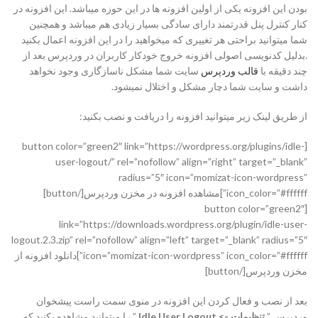
بودن این افزونه یکی از اولین افزونه ها در این حوزه میباشد. این افزونه در
کنار کنترل پنل قدرتمند دارای سادگی بسیار زیادی هم میباشد و همچنین
شما میتوانید براحتی هر تغییری که میخواهید را در این افزونه اعمال بکنید
.بدلیل کدنویسی اصولی افزونه خروج خودکار کاربران در وردپرس بعد از
چند دقیقه با
قالب وردپرس
سایت شما مشکل ناسازگاری وجود نخواهد
داشت و سایت شما دچار مشکل و اختلال نمیشود.
از طریق لینک زیر میتوانید افزونه را دریافت و نصب بکنید:
[button color=”green2″ link=”https://wordpress.org/plugins/idle-
user-logout/” rel=”nofollow” align=”right” target=”_blank”
radius=”5″ icon=”momizat-icon-wordpress”
icon_color=”#ffffff”]مشاهده افزونه در مخزن وردپرس[/button]
[button color=”green2″
link=”https://downloads.wordpress.org/plugin/idle-user-
logout.2.3.zip” rel=”nofollow” align=”left” target=”_blank” radius=”5″
icon=”momizat-icon-wordpress” icon_color=”#ffffff”]دانلود افزونه از
مخزن وردپرس[/button]
بعد از نصب و فعال کردن این افزونه در منوی سمت راست پیشخوان
وردپرس ”
تنظیمات -> Idle User Logout
” را میتوانید مشاهده بکنید که