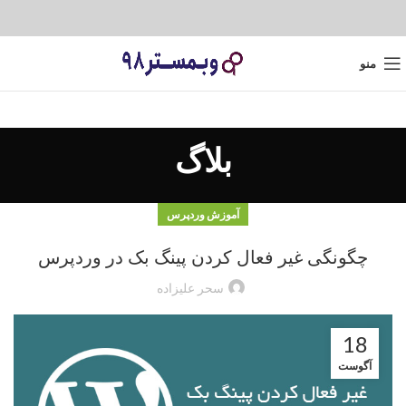
منو
بلاگ
آموزش وردپرس
چگونگی غیر فعال کردن پینگ بک در وردپرس
سحر علیزاده
18
آگوست