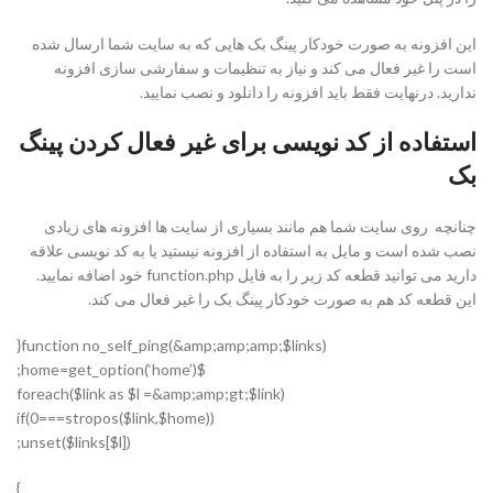
این افزونه به صورت خودکار پینگ بک هایی که به سایت شما ارسال شده
است را غیر فعال می کند و نیاز به تنظیمات و سفارشی سازی افزونه
ندارید. درنهایت فقط باید افزونه را دانلود و نصب نمایید.
استفاده از کد نویسی برای غیر فعال کردن پینگ
بک
چنانچه روی سایت شما هم مانند بسیاری از سایت ها افزونه های زیادی
نصب شده است و مایل به استفاده از افزونه نیستید یا به کد نویسی علاقه
دارید می توانید قطعه کد زیر را به فایل function.php خود اضافه نمایید.
این قطعه کد هم به صورت خودکار پینگ بک را غیر فعال می کند.
function no_self_ping(&amp;amp;amp;$links){
$home=get_option(‘home’);
foreach($link as $l =&amp;amp;gt;$link)
if(0===stropos($link,$home))
unset($links[$l]);
}