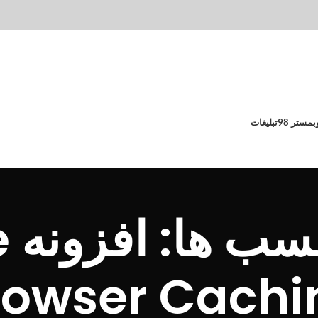
بمستر 98
تبلیغات
با
rowser Cachi