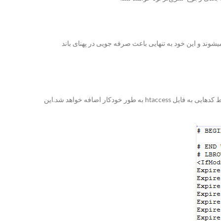
شوند و این خود به تنهایی باعث صرفه جویی در پهنای باند
نصب و فعال سازی افزونه را ابتدا انجام دهید. افزونه را میتوانید از لینک پایین همین مطلب دریافت کنید.تنظیماتی برای افزونه انجام نخواهید داد و فقط کدهایی به فایل htaccess به طور خودکار اضافه خواهد شد.این