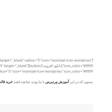
” target=”_blank” radius=”5″ icon=”momizat-icon-wordpress”
icon_color=”#ffffff”]دان
radius=”5″ icon=”momizat-icon-wordpress” icon_color=”#ffffff”]مشاهده افزونه در مخزن وردپرس[/ton
ممنون که در این
آموزش وردپرس
با ما بودید چنانچه قصد
خرید قال