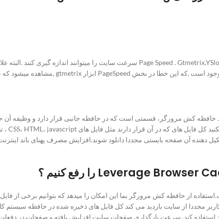
همانطور که قبلا در بحث های وردپرس مطرح بود ابزارهایی مانند Page Speed . Gtmetrix,YSlow 
مرور شده 
تشکیل دهنده آن صفحه بایستی مجددا دانلود شوند.افزایش مصرف پهنای باند اینت
استفاده از حافظه کش مرورگر بما این امکان را میدهد که بتوانیم برخی از فایل
اربر مجددا از سایت بازدید می کند کل فایل های ذخیره شده در حافظه سیستم کارب
 استفاده کند. سرعت بارگذاری صفحات سایت افزایش یافته و صفحات در دفعات ب