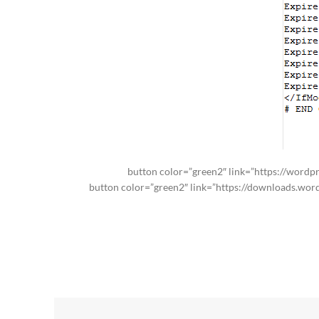
[button color=”green2″ link=”https://wordp
button][button color=”green2″ link=”https://downloads.wordpress.or”