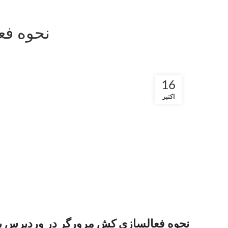
نحوه فع
16
اکتبر
نحوه فعالسازی کش مرورگر در وردپرس با افزونه ی er Caching