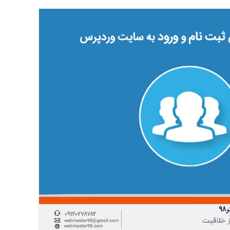
13
فوریه