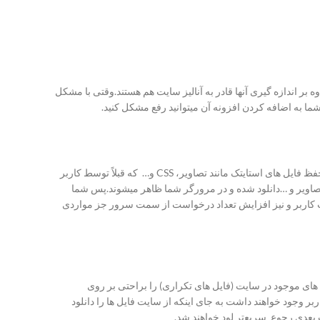
سرعت سایت را میتوانند اندازه گیری کنند .البته علاوه بر اندازه گیری آنها قادر به آنالیز سایت هم هستند.وقتی با مشکل
خوب است ابتدا تعریف صحیحی از این حافظه در ذهن داشته باشیم. حافظه کش مرورگر، قسمتی است که در حافظه جانبی قرار دارد و وظیفه آن حفظ فایل های استایتک مانند تصاویر، CSS و… که قبلاً توسط کاربر
اند میباشد.وقتی شما از صفحه ای از یک سایت بازدید میکنید کل فایل های که در آن قرار دارند مثل فایل های CSS، HTML، javascript ، تصاویر و …دانلود شده و در مرورگر شما ظاهر میشوند.پس شما
رنت کاربر و نیز افزایش تعداد درخواست از سمت سرور جز مواردی
 های موجود در سایت (فایل های تکراری) را براحتی بر روی
ر وجود خواهند داشت به جای اینکه از سایت فایل ها را دانلود
عدی رجوع سریع‌تر لود خواهند شد.