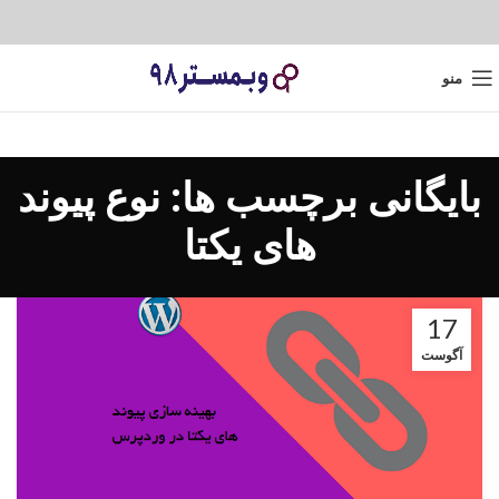
منو
بایگانی برچسب ها: نوع پیوند
های یکتا
17
آگوست