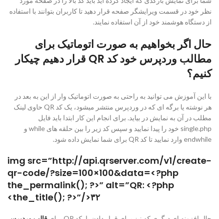
شما برای نمایش بارکدی که ایجاد کرده اید باید کد بالا را در صفحه مورد
نظر خود در قسمت ویرایشگر صفحه قرار دهید تا کاربران بتوانند با استفاده
از دستگاه هوشمند خود از آن استفاده نمایند.
حال اگر بخواهیم به صورت اتوماتیک برای
مطالب وردپرس خود کد QR قرار دهیم چیکار
کنیم؟
با این آموزش می توانید به راحتی به صورت اتوماتیک وار از این به بعد در
هر نوشته یا برگه ای که در وردپرس منتشر میشود، یک کد QR حاوی لینک
مطلب در آن به نمایش در بیاید. برای انجام این کار ابتدا باید فایل
single.php خود را پیدا نمایید و سپس کد زیر را بین حلقه های while و
endwhile وارد نمایید تا کد QR برای شما نمایش داده شود.
img src=”http://api.qrserver.com/v1/create-
qr-code/?size=100×100&data=<?php
the_permalink(); ?>” alt=”QR: <?php
the_title(); ?>”/>۳۲>
حال افزونه ای دیگری که نیز برای قرار دادن بارکد QR برای
قالب وردپرس