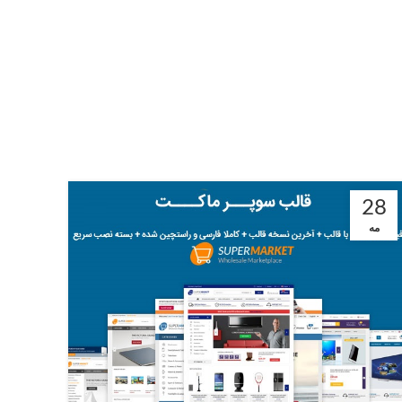
28
مه