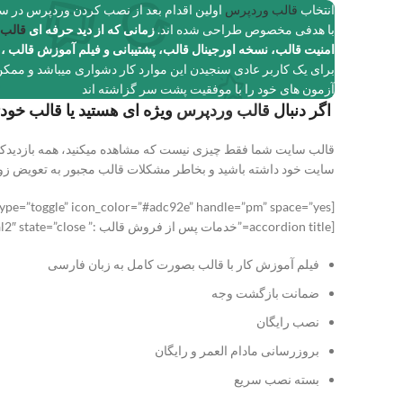
انتخاب
قالب وردپرس
اولین اقدام بعد از نصب کردن وردپرس در س
با هدفی مخصوص طراحی شده اند.
زمانی که از دید حرفه ای
قالب
امنیت قالب، نسخه اورجینال قالب، پشتیبانی و فیلم آموزش قالب ، 
آزمون های خود را با موفقیت پشت سر گزاشته اند
اگر دنبال
قالب وردپرس
ویژه ای هستید یا قالب خودتون رو پیدا نمیکنید با 
قالب سایت شما فقط چیزی نیست که مشاهده میکنید، همه بازدیدکنندگا
سایت خود داشته باشید و بخاطر مشکلات قالب مجبور به تعویض زود 
[accordions type=”toggle” icon_color=”#adc92e” handle=”pm” space=”yes” ]
[accordion title=”خدمات پس از فروش قالب :” icon=”brankic-icon-medal2″ state=”close” ]
فیلم آموزش کار با قالب بصورت کامل به زبان فارسی
ضمانت بازگشت وجه
نصب رایگان
بروزرسانی مادام العمر و رایگان
بسته نصب سریع