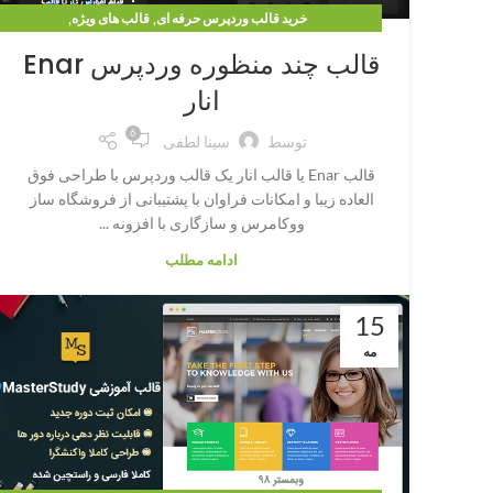
,
,
خرید قالب وردپرس حرفه ای
قالب های ویژه
,
,
قالب وردپرس چند منظوره
قالب وردپرس شرکتی
قالب چند منظوره وردپرس Enar
,
قالب وردپرس وبلاگی
وبلاگ
انار
6
توسط
سینا لطفی
قالب Enar یا قالب انار یک قالب وردپرس با طراحی فوق
العاده زیبا و امکانات فراوان با پشتیبانی از فروشگاه ساز
ووکامرس و سازگاری با افزونه ...
ادامه مطلب
15
مه