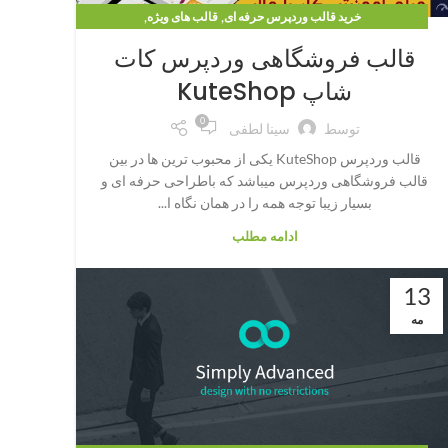
,
,
خرید قالب وردپرس حرفه ای
قالب های ویژه
,
قالب وردپرس فروشگاهی
وبلاگ
قالب فروشگاهی وردپرس کات
شاپ KuteShop
0
توسط
سینا لطفی
قالب وردپرس KuteShop یکی از محبوب ترین ها در بین
قالب فروشگاهی وردپرس میباشد که باطراحی حرفه ای و
بسیار زیبا توجه همه را در همان نگاه ا...
ادامه مطلب
13
مه