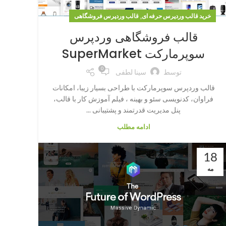
,
خرید قالب وردپرس حرفه ای
قالب وردپرس فروشگاهی
قالب فروشگاهی وردپرس
سوپرمارکت SuperMarket
0
توسط
سینا لطفی
قالب وردپرس سوپرمارکت با طراحی بسیار زیبا، امکانات
فراوان، کدنویسی سئو و بهینه ، فیلم آموزش کار با قالب،
پنل مدیریت قدرتمند و پشتیبانی ...
ادامه مطلب
18
مه