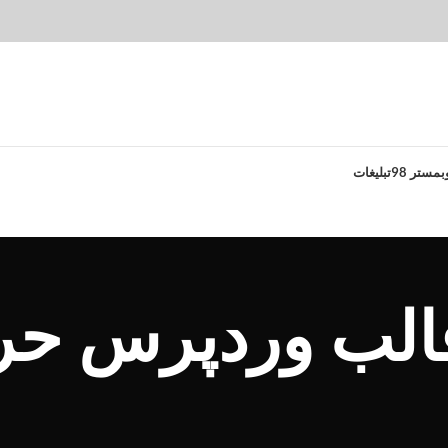
بمستر 98
تبلیغات
الب وردپرس حر