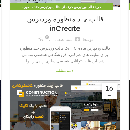
,
,
خرید قالب وردپرس حرفه ای
قالب وردپرس چند منظوره
قالب وردپرس شرکتی
قالب چند منظوره وردپرس
inCreate
2
توسط
سینا لطفی
قالب وردپرس inCreate یک قالب وردپرس چند منظوره
برای سایت های شرکتی، فروشگاهی شخصی و... می
باشد. این قالب توانایی شخصی سازی زیادی را برا...
ادامه مطلب
16
مه