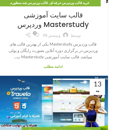
,
,
خرید قالب وردپرس حرفه ای
قالب وردپرس چند منظوره
قالب وردپرس فروشگاهی
قالب سایت آموزشی
Masterstudy وردپرس
0
توسط
وبمستر 98
قالب وردپرس Masterstudy یکی از بهترین قالب های
وردپرس در برگزاری دوره آنلاین بصورت رایگان و پولی
میباشد. قالب سایت آموزشی Masterstudy ب...
ادامه مطلب
13
مه