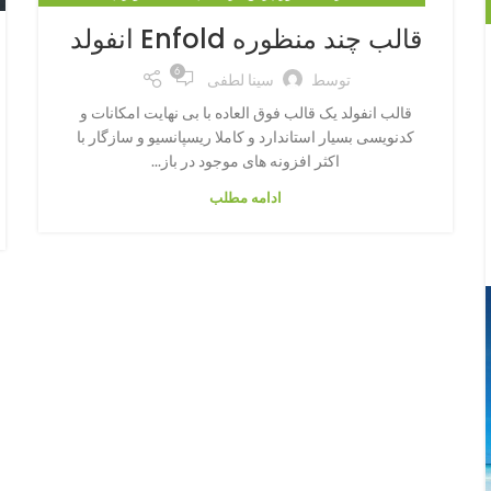
,
قالب وردپرس چند منظوره
قالب وردپرس شرکتی
قالب چند منظوره Enfold انفولد
6
توسط
سینا لطفی
قالب انفولد یک قالب فوق العاده با بی نهایت امکانات و
کدنویسی بسیار استاندارد و کاملا ریسپانسیو و سازگار با
اکثر افزونه های موجود در باز...
ادامه مطلب