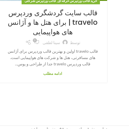
,
خرید قالب وردپرس حرفه ای
قالب وردپرس شرکتی
قالب سایت گردشگری وردپرس
travelo | برای هتل ها و آژانس
های هواپیمایی
0
توسط
سینا لطفی
قالب travelo اولین و بهترین قالب وردپرس برای آژانس
های مسافرتی، هتل ها و شرکت های هواپیمایی است.
قالب وردپرس travelo جدا از طراحی و پوس...
ادامه مطلب
تمامی حقوق برای وبمستر۹۸ محفوظ می باشد.