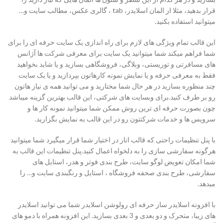
قرار بدهید، مثلا از المان اسلایدر، tab ، گالری عکس، مطالب سایت و…
میتوانید استفاده بکنید.
این قالب تمام ویژگی های لازم برای راه اندازی یک سایت حرفه ای را برای
شما فراهم میکند شما میتوانید یک سایت برای معرفی شرکت ها آژانس
های مسافرتی و توریستی، وبلاگی، فروشگاهی بسازید و یا شاید بخواهید
فقط به معرفی حرفه و یا نمایش نمونه کارهاتون بپردازید و یا یک سایت
چند منظوره بسازید در هر حال شما مختارید و می توانید همه ی نیاز هاتون
رو بر طرف کنید.برای وبسایت های شرکتی، این قالب بهترین گزینه میباشد
چون بصورت حرفه ای ترین روش ممکن شما میتوانید نمونه کار ها و
سرویس ها و خدمات شرکتتون رو در این قالب به نمایش بگزارید.
با پنل تنظیمات راحتی که قالب انار در اختیار شما قرار میگیرد شما میتوانید
هرگونه سفارشی سازی را به دلخواه اعمال کنید.پنل تنظیمات این قالب به
شما امکان تعویض لوگو سایت، طرح بندی فوتر و هدر، استایل های
سفارشی، طرح بندی صحفه فروشگاه ، استایل و رنگبندی سایت و… را
میدهد.
با افزونه اسلایدر ساز حرفه ای رولوشن اسلایدر شما می توانید اسلایدر
های زیبا، متحرک و دو بعدی و 3 بعدی بسازید. این افزونه همراه با دمو های