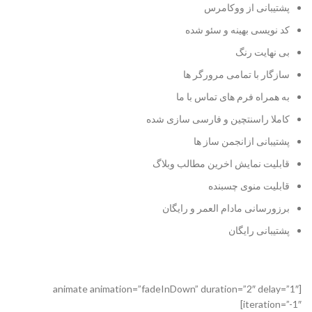
پشتیبانی از ووکامرس
کد نویسی بهینه و سئو شده
بی نهایت رنگ
سازگار با تمامی مرورگر ها
به همراه فرم های تماس با ما
کاملا راسنتچین و فارسی سازی شده
پشتیبانی ازانجمن ساز ها
قابلیت نمایش اخرین مطالب وبلاگ
قابلیت منوی چسبنده
برزورسانی مادام العمر و رایگان
پشتیبانی رایگان
[animate animation=”fadeInDown” duration=”2″ delay=”1″
iteration=”-1″]