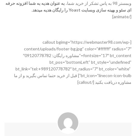
وبمستر 98 به پاس تشکر از خرید شما،
به عنوان هدیه به شما افزونه حرفه
ای سئو و بهینه سازی وبسایت Yoast را رایگان هدیه میدهد.
[/animate]
[callout bgimg=”https://webmaster98.com/wp-
content/uploads/footer-bg.jpg” color=”#ffffff” radius=”7″
fontsize=”17″ bt_content=”مشاوره رایگان: 09120778782″
bt_pos=”bottomLeft” bt_style=”undefined”
bt_link=”tel:+989120778782″ bt_radius=”7″ bt_color=”white”
bt_icon=”linecon-icon-bulb”] قبل از خرید حتما تماس بگیرید و از ما
مشاوره دریافت بکنید [/callout]