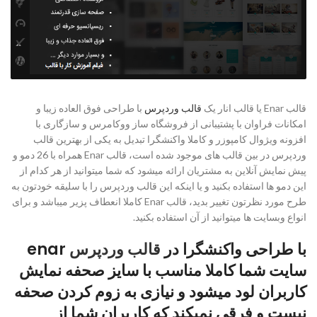
قالب Enar یا قالب انار یک
قالب وردپرس
با طراحی فوق العاده زیبا و
امکانات فراوان با پشتیبانی از فروشگاه ساز ووکامرس و سازگاری با
افزونه ویژوال کامپوزر و کاملا واکنشگرا تبدیل به یکی از بهترین قالب
وردپرس در بین قالب های موجود شده است، قالب Enar همراه با 26 دمو و
پیش نمایش آنلاین به مشتریان ارائه میشود که شما میتوانید از هر کدام از
این دمو ها استفاده بکنید و یا اینکه این قالب وردپرس را با سلیقه خودتون به
طرح مورد نظرتون تغییر بدید، قالب Enar کاملا انعطاف پزیر میباشد و برای
انواع وبسایت ها میتوانید از آن استفاده بکنید.
با طراحی واکنشگرا در
قالب وردپرس
enar
سایت شما کاملا مناسب با سایز صحفه نمایش
کاربران لود میشود و نیازی به زوم کردن صحفه
نیست و فرقی نمیکند که کاربران شما از