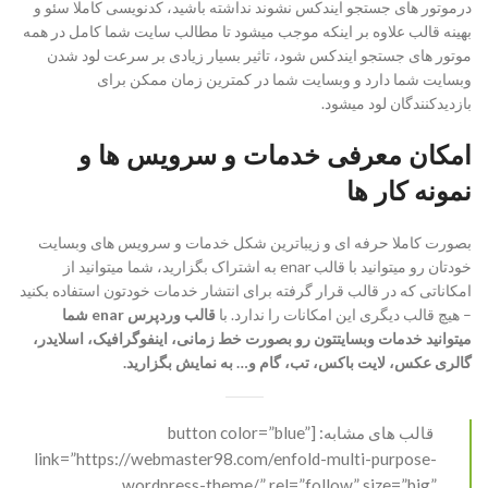
درموتور های جستجو ایندکس نشوند نداشته باشید، کدنویسی کاملا سئو و
بهینه قالب علاوه بر اینکه موجب میشود تا مطالب سایت شما کامل در همه
موتور های جستجو ایندکس شود، تاثیر بسیار زیادی بر سرعت لود شدن
وبسایت شما دارد و وبسایت شما در کمترین زمان ممکن برای
بازدیدکنندگان لود میشود.
امکان معرفی خدمات و سرویس ها و
نمونه کار ها
بصورت کاملا حرفه ای و زیباترین شکل خدمات و سرویس های وبسایت
خودتان رو میتوانید با قالب enar به اشتراک بگزارید، شما میتوانید از
امکاناتی که در قالب قرار گرفته برای انتشار خدمات خودتون استفاده بکنید
– هیچ قالب دیگری این امکانات را ندارد. با
قالب وردپرس enar شما
میتوانید خدمات وبسایتتون رو بصورت خط زمانی، اینفوگرافیک، اسلایدر،
گالری عکس، لایت باکس، تب، گام و… به نمایش بگزارید.
قالب های مشابه: [button color=”blue”
link=”https://webmaster98.com/enfold-multi-purpose-
wordpress-theme/” rel=”follow” size=”big”