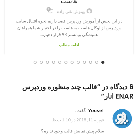
هاست
4
بهنوش نقی زاده
در این بخش از آموزش وردپرس قصد داریم نحوه انتقال سایت
وردپرس از لوکال هاست به هاست را در اختیار شما همراهان
همیشگی وبمستر 98 قرار دهیم....
ادامه مطلب
6 دیدگاه در “
قالب چند منظوره وردپرس
ENAR انار
”
yousef
گفت:
فوریه 11, 2018 در 1:10 ب.ظ
سلام پیش نمایش قالب وجود نداره ؟