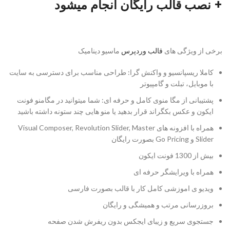
+ نصب قالب رایگان انجام میشود
برخی از ویژگی های
قالب وردپرس
ماسیو دینامیک
کاملا ریسپانسیو و واکنش گرا: طراحی مناسب برای دسترسی به سایت
با موبایل، تبلت و گامپیوتر
پشتیبانی از مگا منوی کامل و حرفه ای: شما میتوانید در مگامنو فونت
ایکون و عکس بکگراند قرار بدهید یا منو هایی چند ستونه داشته باشید
همراه با افزونه های Visual Composer, Revolution Slider, Master
Slider و Go Pricing بصورت رایگان
بیش از 1300 فونت ایکون
همراه با ویرایشگر حرفه ای
ویدیو ی اموزشی کامل کار با قالب بصورت فارسی
بروزرسانی مرتب و همیشگی و رایگان
جستجوی سریع و زیبای ایجکس بدون ریفرش شدن صفحه