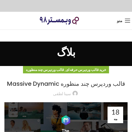
منو
بلاگ
,
خرید قالب وردپرس حرفه ای
قالب وردپرس چند منظوره
قالب وردپرس چند منظوره Massive Dynamic
سینا لطفی
18
مه