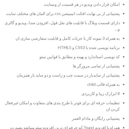
امکان قرار دادن ویدیو در هر قسمت از وبسایت
پشتیبانی از بی نهایت افکت انیمیشن css برای المان های مختلف سایت
دارای قسمت وبلاگ با قابلیت های نقل قول، افزودن صدا، ویدیو و گالری
و…
یه همراه 3 نمونه کار با جزیات کامل و قابلیت سفارشی سازی ان
برنامه نویسی شده با CSS3 و HTML5
کد نویسی استاندارد و بهینه و مطابق با قوانین سئو
پشتیبانی از تمامی مرورگر ها
پشتیبانی از سایدبار در سمت چپ و راست و دو ساید بار همزمان
به همراه قالب child
8 ابزارک زیبا و کاربردی
تنظیمات حرفه ای برای فوتر با طرح بندی های متفاوت و امکان غیرفعال
کردن ان
پشتیبانی رایگان و مادام العمر
همراه با افزونه Yoast که حرفه ای ترین افزونه سئو میباشد بصورت