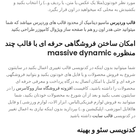
مورد نظر خودتون(مثلا یک عکس،‌یا متن، یا ردیف و…) را انتخاب بکنید و
بکشیدش به محلی که میخواهید در اون قرار بگیرد.
قالب وردپرس
ماسیو دینامیک از محدود قالب های وردپرس میباشد که شما
میتوانید حتی هدر اون رو هم با صفحه ساز ویژوال کامپوزر طراحی بکنید
امکان ساختن فروشگاهی حرفه ای با قالب چند
منظوره massive dynamic
شما میتوانید بدون اینکه در کدنویسی قالب تغییری اعمال بکنید در سایتتون
شروع به فروش محصولات و یا فایل های خودتون بکنید و بتوانید فروشگهی
حرفه ای و کامل با امکان اتصال به درگاه پرداخت و معرفی حرفه ای
محصولات را داشته باشید، کافیست
افزونه فروشگاه ساز ووکامرس
را در
سایتتون نصب بکنید و بعد از آن شورع به محصولات خودتان بکنید، شما
میتوانید به فروش لوازم فیزیکی(لباس، ابزار الات، لوازم ورزشی ) و فایل
ها(فایل اموزشی، اپلیکیشین و…) بپردازید بدون اینکه نیازی به اعمال تغییر
در کدنویسی
قالب سایت
داشته باشید
کدنویسی سئو و بهینه