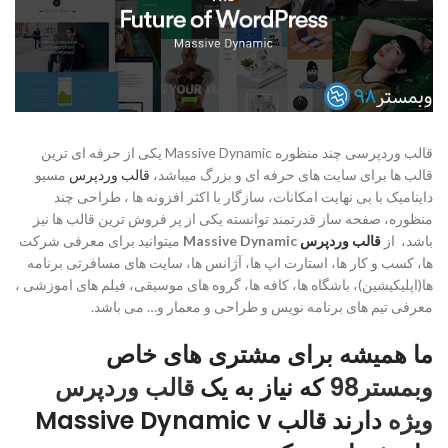
قالب وردپرسی چند منظوره Massive Dynamic یکی از حرفه ای ترین
قالب ها برای سایت های حرفه ای و بزرگ میباشد،
قالب وردپرس
مسیو
داینامیک با بی نهایت امکانات، سازگار با اکثر افزونه ها ، طراحی چند
منظوره، صفحه ساز قدرتمند توانسته یکی از پر فروش ترین قالب ها نیز
باشد، از
قالب وردپرس
Massive Dynamic
میتوانید
برای معرفی شرکت
ها، کسب و کار ها، استارت اپ ها، آژانس ها، سایت های مسافرتی برنامه
ها(اپلیکیشین)، باشگاه ها، کافه ها، گروه های موسیقی، فیلم های اموزشی ،
معرفی تیم های برنامه نویس و طراحی و معمار و… می باشد.
ما همیشه برای مشتری های خاص
وبمستر98
که نیاز به یک
قالب وردپرس
ویژه
دارند قالب
Massive Dynamic v