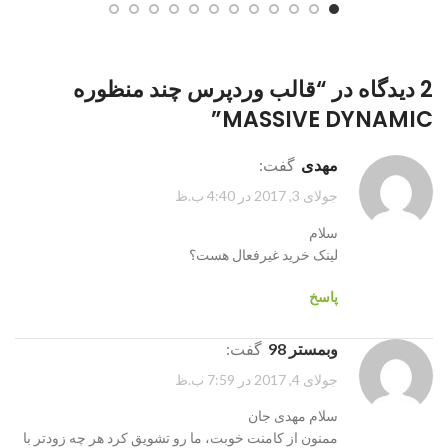
2 دیدگاه در “
قالب وردپرس چند منظوره
”
MASSIVE DYNAMIC
مهدی
گفت:
جولای 3, 2017 در 4:40 ب.ظ
سلام
لینک خرید غیرفعال هست؟
پاسخ
وبمستر 98
گفت:
جولای 4, 2017 در 7:59 ب.ظ
سلام مهدی جان
ممنون از کامنت خوبت، ما رو تشویق کرد هر چه زودتر با