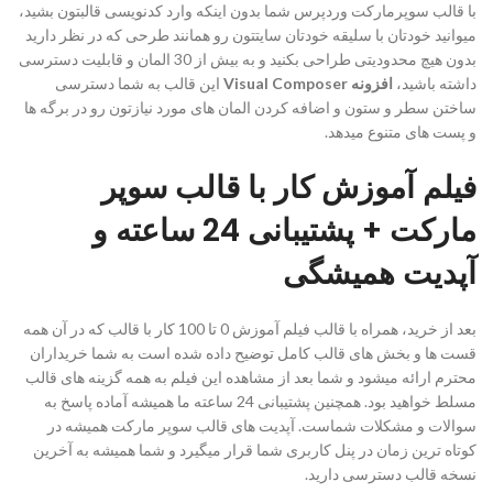
با قالب سوپرمارکت وردپرس شما بدون اینکه وارد کدنویسی قالبتون بشید،
میوانید خودتان با سلیقه خودتان سایتتون رو همانند طرحی که در نظر دارید
بدون هیچ محدودیتی طراحی بکنید و به بیش از 30 المان و قابلیت دسترسی
داشته باشید،
افزونه Visual Composer
این قالب به شما دسترسی
ساختن سطر و ستون و اضافه کردن المان های مورد نیازتون رو در برگه ها
و پست های متنوع میدهد.
فیلم آموزش کار با قالب سوپر
مارکت + پشتیبانی 24 ساعته و
آپدیت همیشگی
بعد از خرید، همراه با قالب فیلم آموزش 0 تا 100 کار با قالب که در آن همه
قست ها و بخش های قالب کامل توضیح داده شده است به شما خریداران
محترم ارائه میشود و شما بعد از مشاهده این فیلم به همه گزینه های قالب
مسلط خواهید بود. همچنین پشتیبانی 24 ساعته ما همیشه آماده پاسخ به
سوالات و مشکلات شماست. آپدیت های قالب سوپر مارکت همیشه در
کوتاه ترین زمان در پنل کاربری شما قرار میگیرد و شما همیشه به آخرین
نسخه قالب دسترسی دارید.