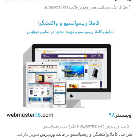
استایل های مختلف هدر وفوتر قالب supermarket
قالب وردپرس supermarket با طراحی ریسپانسیو
طراحی کاملا واکنشگرا و ریسپانسیو
در
قالب وردپرس
سوپر مارکت