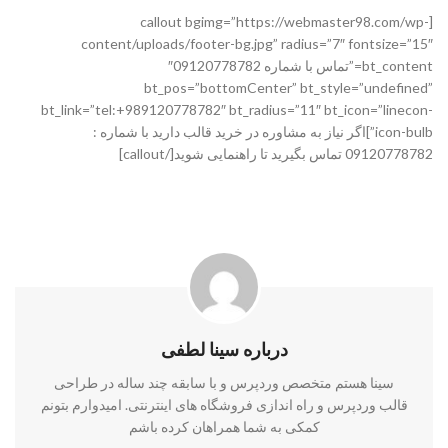
[callout bgimg=”https://webmaster98.com/wp-
content/uploads/footer-bg.jpg” radius=”7″ fontsize=”15″
bt_content=”تماس با شماره 09120778782″
bt_pos=”bottomCenter” bt_style=”undefined”
bt_link=”tel:+989120778782″ bt_radius=”11″ bt_icon=”linecon-
icon-bulb”]اگر نیاز به مشاوره در خرید قالب دارید با شماره :
09120778782 تماس بگیرید تا راهنمایی شوید[/callout]
درباره سینا لطفی
سینا هستم متخصص وردپرس و با سابقه چند ساله در طراحی
قالب وردپرس و راه اندازی فروشگاه های اینترنتی. امیدوارم بتونم
کمکی به شما همراهان کرده باشم