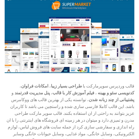
قالب وردپرس سوپرمارکت با
طراحی بسیار زیبا
،
امکانات فراوان
،
کدنویسی سئو و بهینه
،
فیلم آموزش کار با قالب
،
پنل مدیریت قدرتمند
و
پشتیبانی از چند زبانه شدن
، توانسته یکی از بهترین قالب های ووکامرس
باشد. این قالب کاملا فارسی سازی شده و راستچین می باشد تا کاربران
عزیز بتوانند به راحتی از ان استفاده بکنند. قالب سوپر مارکت طراحی
مدرن و تمیزی دارد و میتوان در هر زمینه ای فروشگاه های اینترنتی را با ان
راه اندازی و سفارشی سازی کرد از جمله سایت های فروش لباس، لوازم
الکترونیکی، وسایل خانگی، مواد غذایی، وسایل حیوانات خانگی وسایر