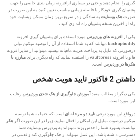
گیری را انجام دهید و حتی در بسیاری ازافزونه زمان بندی خاصی را جهت
پشتیبان گیری خودکار با فاصله زمانی مناسب تعیین کنید. به این صورت در
صورت
هک وبسایت
به سادگی و در سریع ترین زمان ممکن وبسایت خود
راه از اخرین نسخه پشتیبان راه اندازی کنید .
یکی از
افزونه های وردپرس
مورد استفده برای پشتیبان گیری افزونه
backupbuddy
میباشد که به شما استفاده از آن را توصیه میکنیم .ولی
درصورتی که مایل به پرداخت هزینه ماهیانه نیستید میتوانید از سایر افزونه
ها و یا افزونه
vaultpress
را استفده نمایید که راه دیگری برای
مبارزه با
هکرها در وردپرس
است.
داشتن 2 فاکتور تایید هویت شخص
یکی دیگر از مطالب مفید
آموزش جلوگیری از هک شدن وردپرس
رعایت
این مورد است.
درواقع این مورد نوعی
تایید دو مرحله ای
است که حتما به شما توصیه
میکنیم درصوت تمایل این امکان را فعال نمایید. زیرا در این صورت اگر
هکر
توانست پسورد شما را حدس بزند نمیتواند به وردپرس وبسایت شما
دسترسی داشته باشد . این عمل میتواند از هک جلوگیری کند و قدمی در