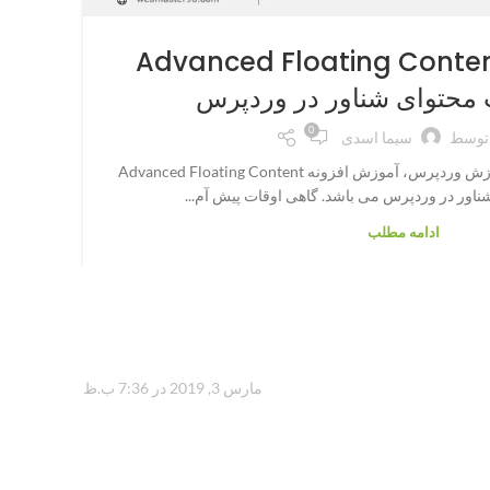
آموز
وزش افزونه Advanced Floating Content
محتوای شناور در وردپرس
0
توسط
سیما اسدی
دوستان موضوع امروز بخش آموزش وردپرس، آموزش افزونه Advanced Floating Content
اور در وردپرس می باشد. گاهی اوقات پیش آم...
ادامه مطلب
مارس 3, 2019 در 7:36 ب.ظ