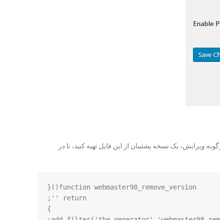
گونه ویرایش، یک نسخه پشتیبان از این فایل تهیه کنید، تا در
add_filter('the_generator','webmaster98_rem