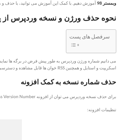
وبمستر 98
آموزش دهیم. با کمک این آموزش می توانید، با حذف و 
نحوه حذف ورژن و نسخه وردپرس از 
سرفصل های پست
می دانیم شماره ورژن وردپرس به طور پیش فرض در برگه ها نما
اسکریپت و استایل و همچنین RSS خوان ها قابل مشاهده و دسترسی برای افراد مختلف است. در ادامه 2 روش موجود برای حذف شماره نگارش وردپرس توضیح داده خواهد شد.
حذف شماره نسخه به کمک افزونه
برای حذف نسخه وردپرس می توان از افزونه Remove WordPress Version Number بهره برد. به کمک این افزونه رایگان به راحتی می توانید، اطلاعات نسخه را از همه مخفی نمایید.
تنظیمات افزونه: