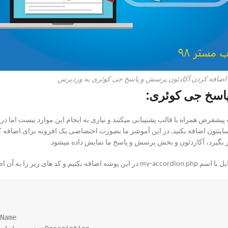
ضافه کردن آکادئون پرسش و پاسخ جی کوئری به وردپرس
اسخ جی کوئری:
یشفرض همراه با قالب پشتیبانی میکنند و نیازی به انجام این موارد نیست اما د
ه سایتتون اضافه بکنید. در این آموشز ما بصورت اختصاصی یک افزونه برای اضاف
بگیرد، آکاردئون و بخش پرسش و پاسخ ما نمایش داده میشود.