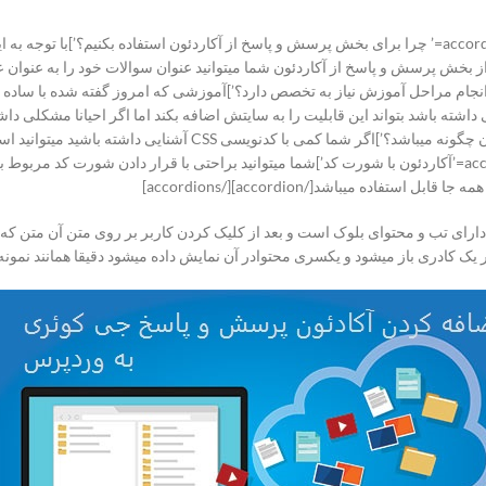
چرا برای بخش پرسش و پاسخ از آکاردئون استفاده بکنیم؟’]با توجه به ا
از بخش پرسش و پاسخ از آکاردئون شما میتوانید عنوان سوالات خود را به عنوان عن
ربر نمایش داده میشود.[/accordion] [accordion title=’آیا انجام مراحل آموزش نیاز به تخصص دارد؟’]آموزشی 
ته باشد بتواند این قابلیت را به سایتش اضافه بکند اما اگر احیانا مشکلی داشت
وشید[/accordion] [accordion title=’تغییر ظاهر و استایل آکاردئون چ
استایل و ظاهر مخصوص به خود را دارد[/accordion] [accordion title=’آکاردئون با شورت کد’]شما میتوانید براحتی 
اده میباشد[/accordion][/accordions]
رای تب و محتوای بلوک است و بعد از کلیک کردن کاربر بر روی متن آن متن که 
 کادری باز میشود و یکسری محتوادر آن نمایش داده میشود دقیقا همانند نمونه ای 