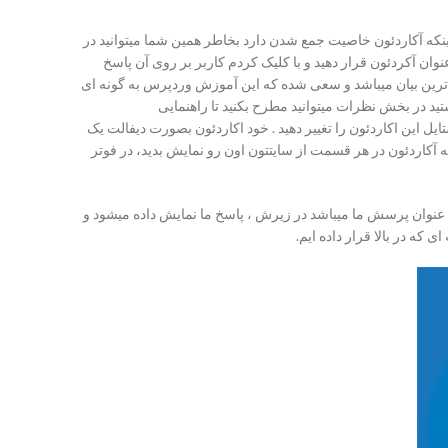
ینکه آکاردئون خاصیت جمع شدن دارد بخاطر همین شما میتوانید در
وان آکردئون قرار دهید و با کلیک کردم کاربر بر روی آن پاسخ
که امروز گفته شده با ساده ترین بیان میباشد و سعی شده که این آموزش وردپرس به گونه ای
ید در بخش نظرات میتوانید مطرح بکنید تا راهنمایی
گونه میباشد؟’]اگر شما کمی با کدنویسی CSS آشنایی داشته باشید میتوانید استایل این اکاردئون را تغییر دهید . خود اکاردئون بصورت دیفالت یک
با قرار دادن شورت کد مربوط به آکاردئون در هر قسمت از سایتتون اون رو نمایش بدید، در فوتر
عنوان پرسش ما میباشد در زیرش ، پاسخ ما نمایش داده میشود و
که در بالا قرار داده ایم.