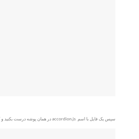
سپس یک فایل با اسم accordion.js در همان پوشه درست بکنید و کد های زیر را در آن قرار دهید