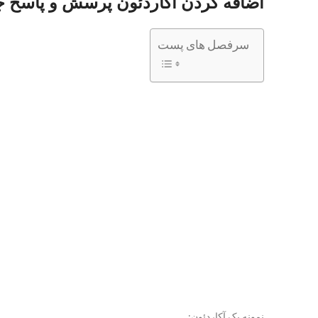
اضافه کردن آکاردئون پرسش و پاسخ ج
سرفصل های پست
نمونه یک آکاردئون: