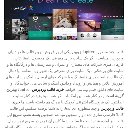
قالب چند منظوره Jupiter ژوپیتر یکی از پر فروش ترین قالب ها در دنیای
وردپرس میباشد ، اگر یک سایت برای معرفی یک محصول، استارتاپ،
کارهای هنری شرکت های معماری و عمران و بیمارستان ها و درگانگاه ها و
سایت های پزشکی ، یک سایت برای معرفی یک شهر و یا منطقه، یا دنبال
یک قالب مناسب برای هاستینگ و یا شرکت های ارسال پیامک و سایت های
آموزش آنلاین و همایش و رویداد و دانلود آهنگ و سایت های خوانندگان و
سایت های دانلود فیلم و… می خواهید
خرید قالب وردپرس
Jupiter بهترین
گزینه است
و در کنار همه این امکانات اگر شما میخوهید در کنار سایت
اصلیتون یک فروشگاه اینترنتی کوچک یا بزرگ هم داشته باشید ما
خرید
قالب وردپرس
و چند منظوره Jupiter را به شما توصیه میکنیم. این قالب
کاملا فارسی سازی شده و راستچین میباشد همچنین
بسته نصب سریع
این
قالب نیز اماده شده است تا سایت شما کاربران عزیز در سریع ترین زمان
ممکن اماده شده است و اگر بخواهید ما نصب را نیز برای شما رایگان انجام