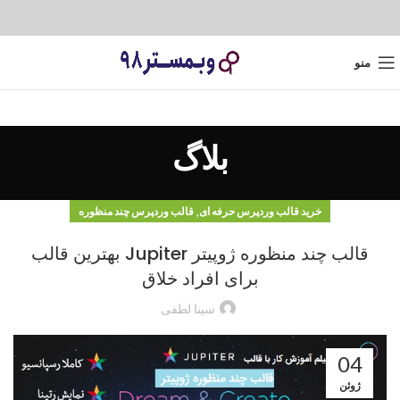
منو
بلاگ
,
خرید قالب وردپرس حرفه ای
قالب وردپرس چند منظوره
قالب چند منظوره ژوپیتر Jupiter بهترین قالب
برای افراد خلاق
سینا لطفی
04
ژوئن