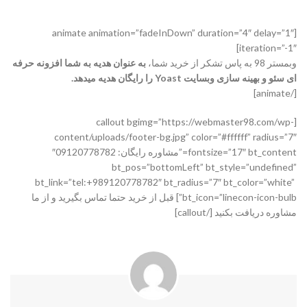
[animate animation=”fadeInDown” duration=”4″ delay=”1″
iteration=”-1″]
وبمستر 98 به پاس تشکر از خرید شما،
به عنوان هدیه به شما افزونه حرفه
ای سئو و بهینه سازی وبسایت Yoast را رایگان هدیه میدهد.
[/animate]
[callout bgimg=”https://webmaster98.com/wp-
content/uploads/footer-bg.jpg” color=”#ffffff” radius=”7″
fontsize=”17″ bt_content=”مشاوره رایگان: 09120778782″
bt_pos=”bottomLeft” bt_style=”undefined”
bt_link=”tel:+989120778782″ bt_radius=”7″ bt_color=”white”
bt_icon=”linecon-icon-bulb”] قبل از خرید حتما تماس بگیرید و از ما
مشاوره دریافت بکنید [/callout]