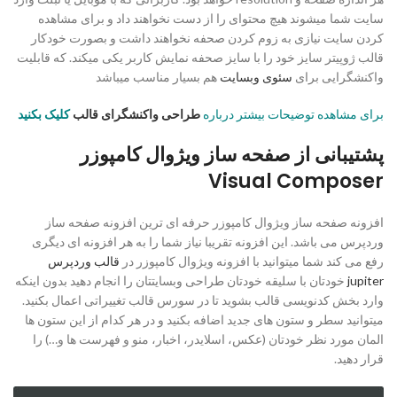
سایت شما میشوند هیچ محتوای را از دست نخواهند داد و برای مشاهده
کردن سایت نیازی به زوم کردن صحفه نخواهند داشت و بصورت خودکار
قالب ژوپیتر سایز خود را با سایز صحفه نمایش کاربر یکی میکند. که قابلیت
واکنشگرایی برای
سئوی وبسایت
هم بسیار مناسب میباشد
برای مشاهده توضیحات بیشتر درباره
طراحی واکنشگرای قالب
کلیک بکنید
پشتیبانی از صفحه ساز ویژوال کامپوزر
Visual Composer
افزونه صفحه ساز ویژوال کامپوزر حرفه ای ترین افزونه صفحه ساز
وردپرس می باشد. این افزونه تقریبا نیاز شما را به هر افزونه ای دیگری
رفع می کند شما میتوانید با افزونه ویژوال کامپوزر در
قالب وردپرس
jupiter
خودتان با سلیقه خودتان طراحی وبسایتتان را انجام دهید بدون اینکه
وارد بخش کدنویسی قالب بشوید تا در سورس قالب تغییراتی اعمال بکنید.
میتوانید سطر و ستون های جدید اضافه بکنید و در هر کدام از این ستون ها
المان مورد نظر خودتان (عکس، اسلایدر، اخبار، منو و فهرست ها و…) را
قرار دهید.