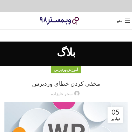
منو
بلاگ
آموزش وردپرس
مخفی کردن خطای وردپرس
سحر علیزاده
05
نوامبر