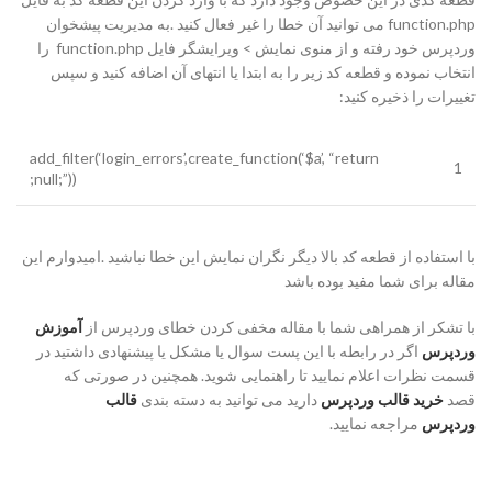
function.php می توانید آن خطا را غیر فعال کنید .به مدیریت پیشخوان
وردپرس خود رفته و از منوی نمایش > ویرایشگر فایل function.php را
انتخاب نموده و قطعه کد زیر را به ابتدا یا انتهای آن اضافه کنید و سپس
تغییرات را ذخیره کنید:
add_filter
(
‘login_errors’
,
create_function
(
‘$a’
,
“return
1
;
null;”
)
)
با استفاده از قطعه کد بالا دیگر نگران نمایش این خطا نباشید .امیدوارم این
مقاله برای شما مفید بوده باشد
با تشکر از همراهی شما با مقاله مخفی کردن خطای وردپرس از
آموزش
وردپرس
اگر در رابطه با این پست سوال یا مشکل یا پیشنهادی داشتید در
قسمت نظرات اعلام نمایید تا راهنمایی شوید. همچنین در صورتی که
قصد
خرید قالب وردپرس
دارید می توانید به دسته بندی
قالب
وردپرس
مراجعه نمایید.