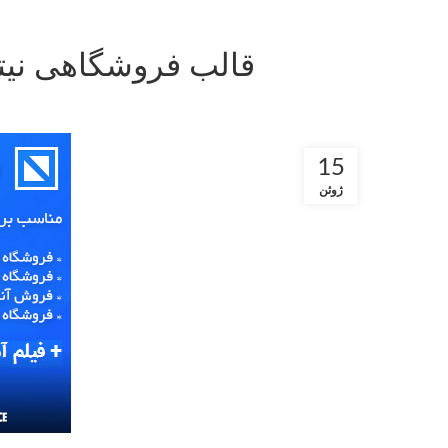
قالب فروشگاهی نیترو Nitro قالب حرفه ای برای متخصص ها
15
ژوئن