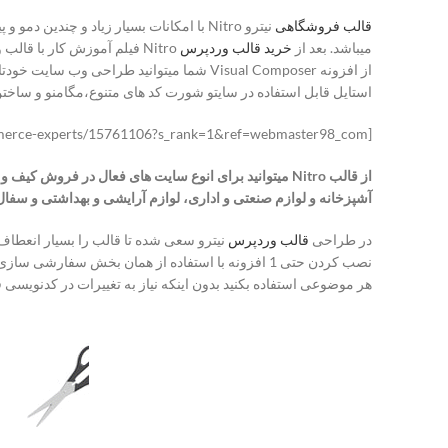
قالب فروشگاهی
نیترو Nitro با امکانات بسیار زیاد و چ
میباشد. بعد از
خرید قالب وردپرس
Nitro فیلم آموزش کار با قا
از افزونه Visual Composer شما میتوانید ط
استایل قابل استفاده در سایتو شورت کد های متنوع،‌مگامنو و ساختن منو ه
[button align=’center’ link=’https://themeforest.net/item/nitro-universal-woocommerce-theme-from-ecommerce-experts/15761106?s_rank=1&ref=webmaster98_com’]خرید این قالب[/button]
از قالب Nitro میتوانید برای انوع سایت های فعال در فر
آشپزخانه و لوازم صنعتی و اداری، لوازم آرایشی و بهداشتی و سفال ه
در طراحی
قالب وردپرس
نیترو سعی شده تا قالب را بسیار انعطاف 
هر موضوعی استفاده بکنید بدون اینکه نیاز به تغییرات در کدنویسی ق