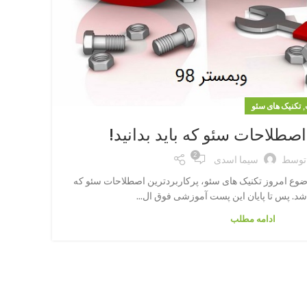
آموز
,
تکنیک های سئو
در ای
اصطلاحات سئو که باید بدانید!
2
توسط
سیما اسدی
ان همیشگی وبمستر98 موضوع امروز تکنیک های سئو، پرکاربردترین اصطلاحات سئو که
باشد. پس تا پایان این پست آموزشی فوق ال...
ادامه مطلب