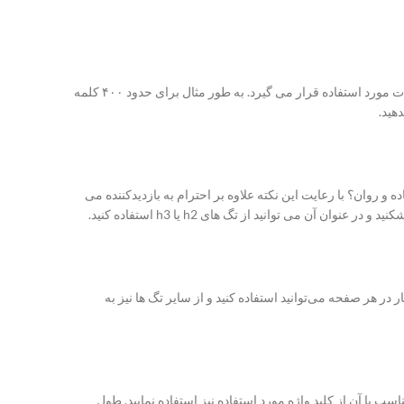
کلمه ی کلیدی کلمه ای است که محوریت مطلب مورد نظر مربوط به آن است؛ استفاده از کلمات کلیدی در آن مطلب به طول متن شما و تعداد کلمات مورد استفاده قرار می گیرد. به طور مثال برای حدود ۴۰۰ کلمه
ه و روان؟ با رعایت این نکته علاوه بر احترام به بازدیدکننده می
می توانید از تگ های h2 یا h3 استفاده کنید.
همیت یک عنوان آنها را با تگ های h نمایش دهید؛ البته باید قواعد هر یک را نیز بدانید! به طور مثال از تگ های h1 و h2 تنها یکبار در هر صفحه می‌توانید استفاده کنید و از سایر تگ ها نیز به
ب با آن از کلید واژه مورد استفاده نیز استفاده نمایید. طول