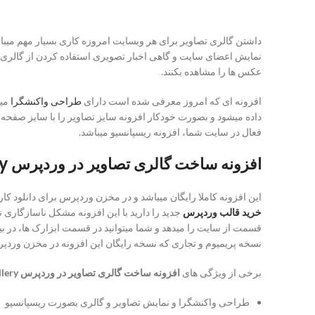
داشتن گالری تصاویر برای هر وبسایت امروزه کاری بسیار مهم میباشد
نمایش اعضای سایت و گاهی اخبار تصویری استفاده کردن از گالری ت
عکس ها را مشاهده بکنند.
افزونه ای که امروز معرفی شده است دارای
طراحی واکنشگرا
می
داده میشود و بصورت خودکار افزونه سایز تصاویر را با سایز صفحه ن
فعال در سایت شما، افزونه ریسپانسیو میباشد.
افزونه ساخت گالری تصاویر در وردپرس Responsive Photo Gallery
این افزونه کاملا رایگان میباشد و در مخزن وردپرس برای دانلود کا
خرید قالب وردپرس
جدید را دارید با این افزونه مشکل ناسازگاری 
نسخه پریمیوم و تجاری که نسخه رایگان این افزونه در مخزن وردپرس 
برخی از ویژگی های
افزونه ساخت گالری تصاویر در وردپرس Responsive Photo Fallery :
طراحی واکنشگرا و نمایش تصاویر و گالری بصورت ریسپانسیو