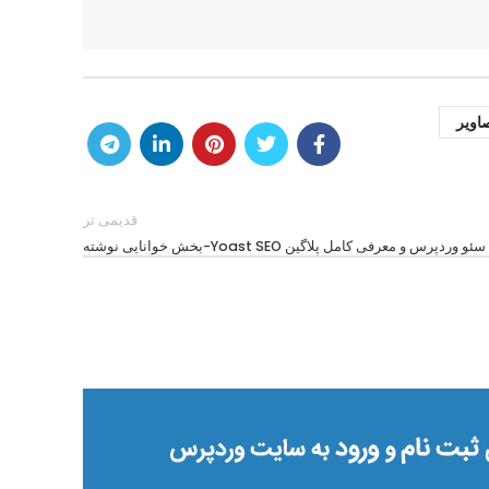
اویر
قدیمی تر
دپرس و معرفی کامل پلاگین Yoast SEO-بخش خوانایی نوشته
13
فوریه