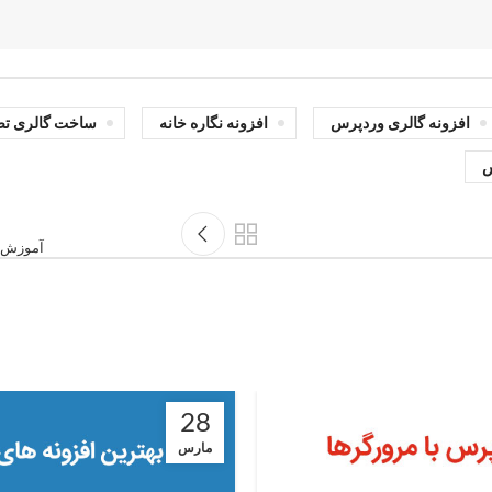
افزونه گالری وردپرس
افزونه نگاره خانه
ساخت گالری تص
س
آموزش سئو ور
28
مارس