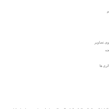
م
وی تصاویر
جه
لری ها