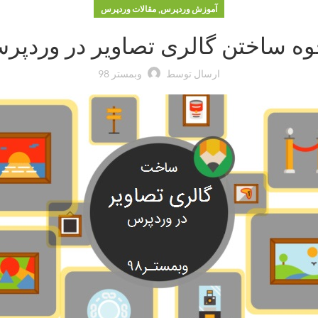
,
آموزش وردپرس
مقالات وردپرس
وه ساختن گالری تصاویر در وردپر
ارسال توسط
وبمستر 98