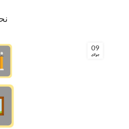
نح
09
جولای