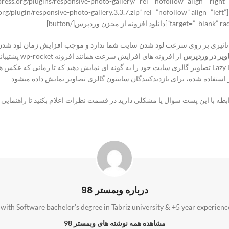
press.org/plugins/responsive-photo-gallery/” rel=”nofollow” align=”righ
icon_color=”#ffffff”]مشاهده افزونه در مخزن وردپرس[/e-photo-gallery.3.3.7.zip” rel=”nofollow” align=”left
ونه از مخزن وردپرس[/button]
آن تاثیری بر روی سرعت لود شدن سایت شما ندارد و موجب افزایش زمان لود شدن
ویر در وردپرس
از افزونه ها
کانفیگ برای افزایش سرعت سایت همانند فعال کردن قابلیت Lazy Load تصاویر گالری سایت خود را به گونه ای ن
ستفاده شده، برای بازدیدکنندگان سایتتون گالری تصاویر نمایش داده میشود
ابطه با این پست سوال یا مشکلی دارید در قسمت نظرات اعلام بکنید تا راهنمایی 
درباره وبمستر 98
th Software bachelor's degree in Tabriz university & +5 year experience
مشاهده همه نوشته های وبمستر 98