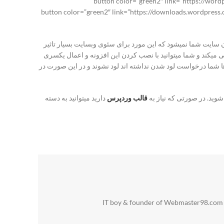
[button color=”green2″ link=”https://word
button][button color=”green2″ link=”https://downloads.wordpress.org/plugin/responsiv”
 سایت شما نمیشود که این مورد برای سئوی وبسایت بسیار تاثیر
ی افزایش سرعت همانند افزونه wp-rocket پشتیبانی میکند و شما میتوانید با نصب کردن این افزونه و اعمال یکسری
مایش دهید که تا زمانی که عکس ها شما درخواست لود شدن نداشته اند لود نشوند و در این صورت در
شوید. در صورتی که نیاز به
قالب وردپرس
دارید میتوانید به دسته
IT boy & founder of Webmaster98.com wi