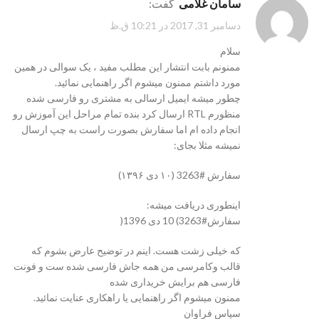
سامان غلامی
گفت:
دسامبر 31, 2017 در 10:21 ق.ظ
سلام
ممنونم بابت انتشار این مطلب مفید ، یک سوالی در همین
مورد داشتم ممنون میشوم اگر راهنمایی نمائید.
چطور میشه ایمیل ارسالی به مشتری رو فارسی شده
منظورم RTL ارسال کرد بنده تمام مراحل این آموزش رو
انجام داده ام اما سفارش بصورت راست به چپ ارسال
نمیشه مثلا بجای:
سفارش #3263 (۱۰ دی ۱۳۹۶)
اینطوری دریافت میشه:
سفارش#3263) 10 دی 1396(
که خیلی زشت هست. اینم در توضیح عارض بشوم که
قالب وکامرسی من همه جاش فارسی شده ست و فونت
فارسی هم برایش خریداری شده
ممنون میشوم اگر راهنمایی یا راهکاری عنایت نمائید.
سپاس فراوان