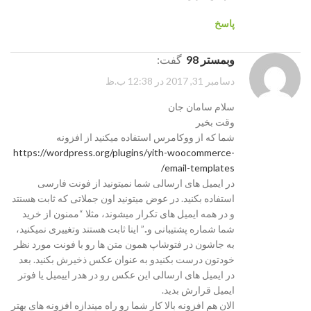
پاسخ
وبمستر 98
گفت:
دسامبر 31, 2017 در 12:38 ب.ظ
سلام سامان جان
وقت بخیر
شما که از ووکامرس استفاده میکنید از افزونه
https://wordpress.org/plugins/yith-woocommerce-
email-templates/
در ایمیل های ارسالی شما نمیتونید از فونت فارسی
استفاده بکنید. در عوض میتونید اون جملاتی که ثابت هسنتد
و در همه ایمیل های تکرار میشوند، مثلا “ممنون از خرید
شما شماره پشتیبانی و..” اینا ثابت هستند وتغییری نمیکنید،
به جاشون در فتوشاپ همون متن ها رو با فونت مورد نظر
خودتون درست بکنیدو به عنوان عکس ذخیرش بکنید. بعد
در ایمیل های ارسالی این عکس رو در هدر اییمیل یا فوتر
ایمیل قرارش بدید.
الان هم افزونه بالا کار شما رو راه میندازه افزونه های بهتر