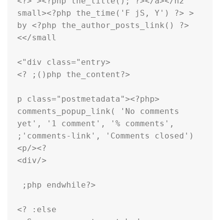
<small><?php the_time('F jS, Y') ?> 
by <?php the_author_posts_link() ?>
  comments_popup_link( 'No comments 
yet', '1 comment', '% comments', 