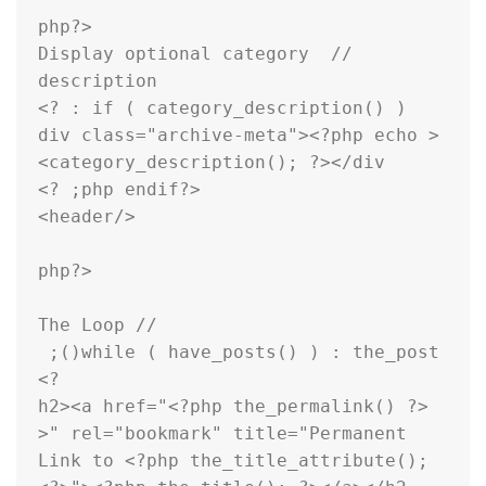
// Display optional category 
<div class="archive-meta"><?php echo 
while ( have_posts() ) : the_post(); 
<h2><a href="<?php the_permalink() ?
>" rel="bookmark" title="Permanent 
Link to <?php the_title_attribute(); 