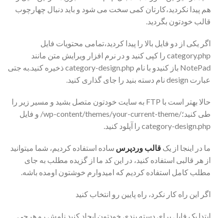
هم پیدا نکردید،کارتان کمی سخت می شود و باید دنبال چهارچوب
قالب خودتون بگردید.
اگر یکی از دو فایل بالا را پیدا کردید،تمامی محتویات فایل
category.php را کپی کنید و در نرم افزار ویرایش متن مانند
NotePad باز کنیدو با نام category-design.php ذخیره کنید.به جتی
عبارت design نام دسته بنید را جای گذاری کنید.
حالا بهتر است با FTP به سایت خودتون متصل بشید و مسیر زیر را
طی کنید؛/wp-content/themes/your-current-theme/ و فایل
category-design.php را آپلود کنید.
ما در اینجا از یک
قالب وردپرس
ساده استفاده کردیم، شما میتوانید
از هر قالبی استفاده کنید، در این کد ما از گزیده مطلب به جای
مطلب کامل استفاده کردیم که امیدوارم خوشتون اومده باشه.
اگر این راه کار نکرد، راه پایین رو انتخاب کنید
ابتدا یک فایل برای دسته بندی خودتون ایجاد کنید.نامش رو هرچی