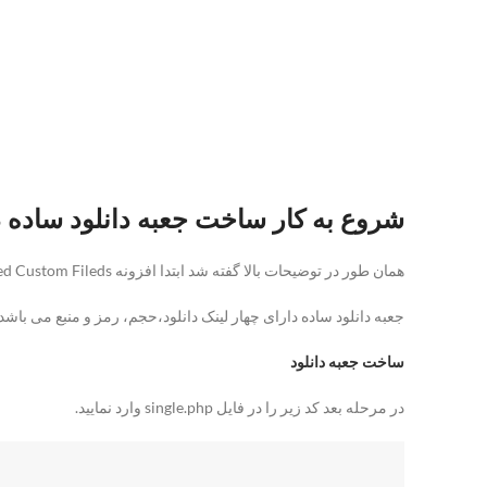
شروع به کار ساخت جعبه دانلود ساده 
همان طور در توضیحات بالا گفته شد ابتدا افزونه Advanced Custom Fileds را دانلود نموده و آن پیشخوان
جعبه دانلود ساده دارای چهار لینک دانلود،حجم، رمز و منبع می باشد. لازم است ابتدا تصاو
ساخت جعبه دانلود
در مرحله بعد کد زیر را در فایل single.php وارد نمایید.