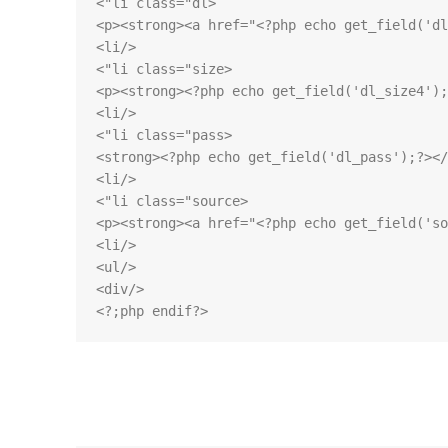
<?php endif;?>