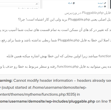
P در وردپرس
 کار اشتباه است! چرا؟
چاره کار دقت کردن در اررور به وجود آمده می باشد. به احتمال زیاد اصلا این خطا 
ا ویرایشش کنید تا مشکل حل شود به همین سادگی!