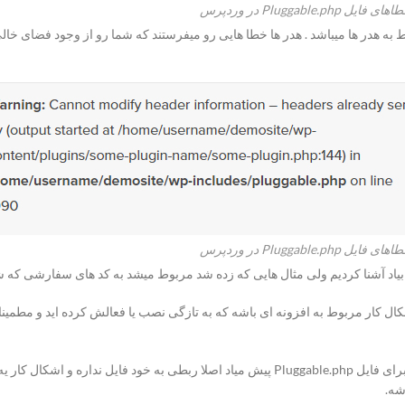
ایل Pluggable.php در وردپرس
ایل Pluggable.php در وردپرس
ش بیاد آشنا کردیم ولی مثال هایی که زده شد مربوط میشد به کد های سفارشی که شم
ال کار مربوط به افزونه ای باشه که به تازگی نصب یا فعالش کرده اید و مطمینا 
و تا اینجای آموزش هم به این نکته پی بردیم که بیشتر خطا هایی که برای فایل Pluggable.php پی