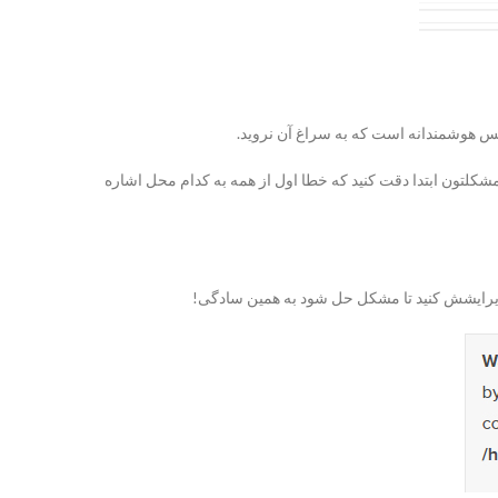
به فایل Pluggable.php شما ربطی نداشته باشد و شما برای رفع مشکلتون ابتدا دقت کنید که خطا اول از همه به کدام محل اشاره