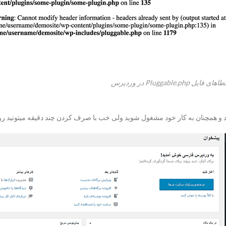
ایل Pluggable.php در وردپرس
و همچنان به کار خود مشغول شوید ولی خب با صرف کردن چند دقیقه میتونید رو