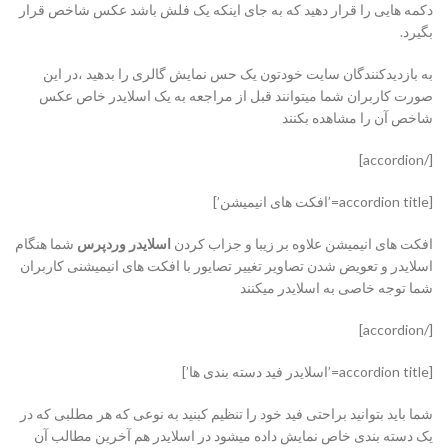
دکمه هایی را قرار دهید که به جای اینکه یک فلش باشد عکس شاخص قرار
بگیرد.
به بازدیدکنندگان سایت خودتون یک حس نمایش گالری را بدهید ،‌در این
صورت کاربران شما میتوانند قبل از مراجعه به یک اسلایدر خاص عکس
شاخص آن را مشاهده بکنند
[/accordion]
[accordion title=’افکت های انیمیشن’]
افکت های انیمیشن علاوه بر زیبا و جزاب کردن
اسلایدر وردپرس
شما هنگام
اسلایدر و تعویض شدن تصاویر تغییر تصایور با افکت های انیمیشنی کاربران
شما توجه خاصی به اسلایدر میکنند
[/accordion]
[accordion title=’اسلایدر فید دسته بندی ها’]
شما باید بتوانید براحتی فید خود را تنظیم کبنید به نوعی که هر مطلبی که در
یک دسته بندی خاص نمایش داده میشود در اسلایدر هم آخرین مطالب آن