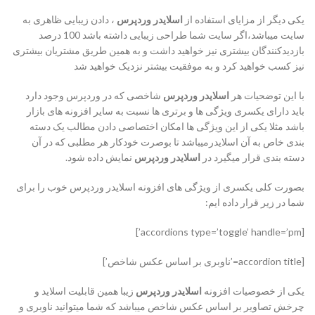
یکی دیگر از مزایای استفاده از
اسلایدر وردپرس
،‌ دادن زیبایی ظاهری به
سایت میباشد،‌اگر سایت شما طراحی زیبایی داشته باشد 100 درصد
بازدیدکنندگان بیشتری نیز خواهید داشت و به همین طریق مشتریان بیشتری
نیز کسب خواهید کرد و به موفقیت بیشتر نزدیک خواهید شد
با این توضحیات هر
اسلایدر وردپرس
شاخصی که در وردپرس وجود دارد
باید دارای یکسری ویژگی ها و برتری ها نسبت به سایر افزونه های بازار
باشد مثلا یکی از این ویژگی ها امکان اختصاصی دادن مطالب یک دسته
بندی خاص به آن اسلایدرمیباشد تا بوصرت خودکار هر مطلبی که در آن
دسته بندی قرار میگیرد در
اسلایدر وردپرس
نمایش داده شود.
بصورت کلی یکسری از ویژگی های افزونه اسلایدر وردپرس خوب را برای
شما در زیر قرار داده ایم:
[accordions type=’toggle’ handle=’pm’]
[accordion title=’ناوبری بر اساس عکس شاخص’]
یکی از خصوصیات افزونه
اسلایدر وردپرس
زیبا همین قابلیت اسلاید و
چرخش تصاویر بر اساس عکس شاخص میباشد که شما میتوانید ناوبری و