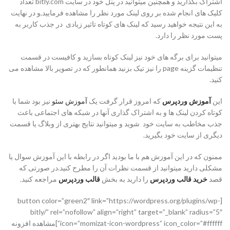
اشتراک بگذارید و همچنین میتوانید در پنل خود در سایت bitly.com تعداد
کلیک های انجام شده بر روی لینک مورد نظر را مشاهده فرمایید,و در نهایت
به این نتیجه خواهید رسید که لینک های کوتاه تاثیر زیادی در جذب کاربر به
پست مورد نظر را دارد.
میتوانید برای برگه های خود نیز لینک کوتاه بسازید و کافیست در قسمت
تنظیمات گزینه page را نیز تیک بزنید همانطور که در تصویر بالا مشاهده می
کنید.
این
آموزش وردپرس
که امروز قرار گرفت یک
آموزش سئو
نیز بود شما با
کوتاه کردن لینک ها و به اشتراک گذاری آنها در شبکه های اجتماعی باعث
جذب مخاطب به سایت خود شوید و میتوانید نتایج بهتری از وبلاگ یا قسمت
دیگری از سایت خود بگیرید.
ممنون که در این آموزش هم با ما بودید اگر در رابطه با این آموزش سوال یا
مشکلی دارید میتوانید از قسمت نظرات آن را مطرح کنید.در صورتی که
قصد
خرید قالب وردپرس
را دارید به بخش
قالب وردپرس
مراجعه کنید.
[button color=”green2″ link=”https://wordpress.org/plugins/wp-
bitly/” rel=”nofollow” align=”right” target=”_blank” radius=”5″
icon=”momizat-icon-wordpress” icon_color=”#ffffff”]مشاهده افزونه