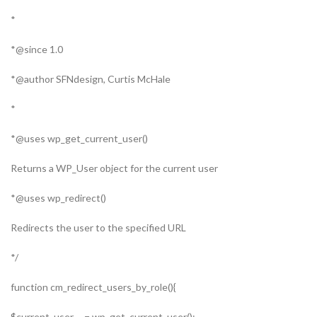
*
since 1.0@*
author SFNdesign, Curtis McHale@*
*
()uses wp_get_current_user@*
Returns a WP_User object for the current user
()uses wp_redirect@*
Redirects the user to the specified URL
/*
}()function cm_redirect_users_by_role
;()current_user = wp_get_current_user$