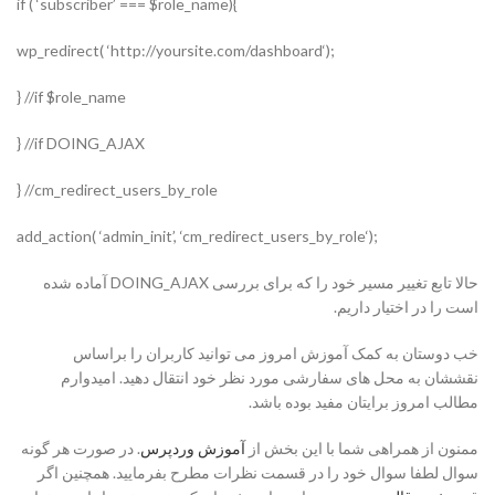
}(if ( ‘subscriber’ === $role_name
;(‘wp_redirect( ‘http://yoursite.com/dashboard
if $role_name// {
if DOING_AJAX// {
cm_redirect_users_by_role// {
;(‘add_action( ‘admin_init’, ‘cm_redirect_users_by_role
حالا تابع تغییر مسیر خود را که برای بررسی DOING_AJAX آماده شده
است را در اختیار داریم.
خب دوستان به کمک آموزش امروز می توانید کاربران را براساس
نقششان به محل های سفارشی مورد نظر خود انتقال دهید. امیدوارم
مطالب امروز برایتان مفید بوده باشد.
ممنون از همراهی شما با این بخش از
آموزش وردپرس
. در صورت هر گونه
سوال لطفا سوال خود را در قسمت نظرات مطرح بفرمایید. همچنین اگر