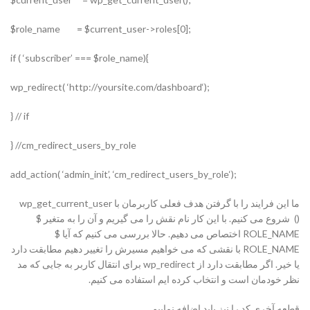
;[0]role_name = $current_user->roles$
}(if ( ‘subscriber’ === $role_name
;(‘wp_redirect( ‘http://yoursite.com/dashboard
if // {
cm_redirect_users_by_role// {
;(‘add_action( ‘admin_init’, ‘cm_redirect_users_by_role
ما این فرایند را با گرفتن هدف فعلی کاربرمان با wp_get_current_user
() شروع می کنیم. با این کار نام نقش را می گیریم و آن را به متغیر $
ROLE_NAME اختصاص می دهیم. حالا بررسی می کنیم که آیا $
ROLE_NAME با نقشی که می خواهیم مسیرش را تغییر دهیم مطابقت دارد
یا خیر. اگر مطابقت دارد از wp_redirect برای انتقال کاربر به جایی که مد
نظر خودمان است و انتخاب کرده ایم استفاده می کنیم.
قطعه آخری کد را نیز باید اضافه نماییم.