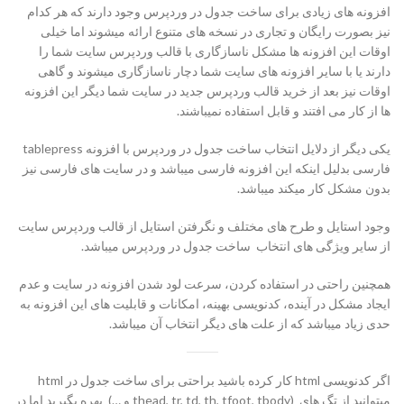
افزونه های زیادی برای ساخت جدول در وردپرس وجود دارند که هر کدام
نیز بصورت رایگان و تجاری در نسخه های متنوع ارائه میشوند اما خیلی
اوقات این افزونه ها مشکل ناسازگاری با قالب وردپرس سایت شما را
دارند یا با سایر افزونه های سایت شما دچار ناسازگاری میشوند و گاهی
اوقات نیز بعد از خرید قالب وردپرس جدید در سایت شما دیگر این افزونه
ها از کار می افتند و قابل استفاده نمیباشند.
یکی دیگر از دلایل انتخاب ساخت جدول در وردپرس با افزونه tablepress
فارسی بدلیل اینکه این افزونه فارسی میباشد و در سایت های فارسی نیز
بدون مشکل کار میکند میباشد.
وجود استایل و طرح های مختلف و نگرفتن استایل از قالب وردپرس سایت
از سایر ویژگی های انتخاب ساخت جدول در وردپرس میباشد.
همچنین راحتی در استفاده کردن، سرعت لود شدن افزونه در سایت و عدم
ایجاد مشکل در آینده، کدنویسی بهینه، امکانات و قابلیت های این افزونه به
حدی زیاد میباشد که از علت های دیگر انتخاب آن میباشد.
اگر کدنویسی html کار کرده باشید براحتی برای ساخت جدول در html
میتوانید از تگ های (thead, tr, td, th, tfoot, tbody و …) بهره بگیرید اما در