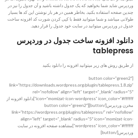
وردپرس شاید شما بخواهید که یک جدول داشته باشید و آن جدول را نیز در
چندین صفحه استفاده بکنید. بخاطر همین در هر بار نوشتن این کد ها بسیار
طولانی میباشد و شما میتوانید فقط با کپی کردن شورت کد افزونه ساخت
جدول در وردپرس میتوانید در سایت خود جدول را قرار دهید.
دانلود افزونه ساخت جدول در وردپرس
tablepress
از طریق روش های زیر میتوانید افزونه را دانلود بکنید
[button color=”green2″
link=”https://downloads.wordpress.org/plugin/tablepress.1.8.zip”
rel=”nofollow” align=”left” target=”_blank” radius=”5″
icon=”momizat-icon-wordpress” icon_color=”#ffffff”]دانلود افزونه از
مخزن وردپرس[/button][button color=”green2″
link=”https://wordpress.org/plugins/tablepress/” rel=”nofollow”
align=”left” target=”_blank” radius=”5″ icon=”momizat-icon-
wordpress” icon_color=”#ffffff”]مشاهده صفحه افزونه در سایت
وردپرس[/button]