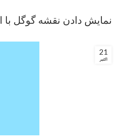
نمایش دادن نقشه گوگل با افزونه intergeo maps در وردپرس -نقشه 
21
اکتبر